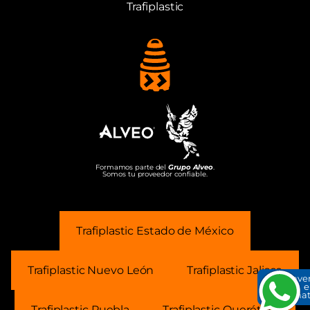
Trafiplastic
Formamos parte del
Grupo Alveo
.
Somos tu proveedor confiable.
Trafiplastic Estado de México
Trafiplastic Nuevo León
Trafiplastic Jalisco
Conve
e
What
Trafiplastic Puebla
Trafiplastic Querétaro