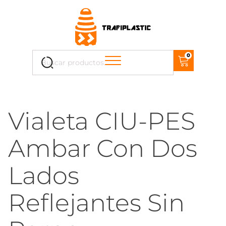
Cuando hay resultados autocompletados, puedes uti
0
Buscar
por:
Vialeta CIU-PES
Ambar Con Dos
Lados
Reflejantes Sin