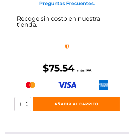
Preguntas Frecuentes.
Recoge sin costo en nuestra
tienda.
$
75.54
más IVA
Vialeta
AÑADIR AL CARRITO
CIU-
PES
Ambar
Con
Dos