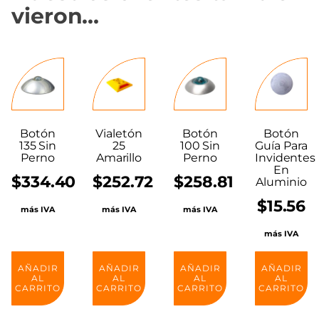
vieron…
Botón
Vialetón
Botón
Botón
135 Sin
25
100 Sin
Guía Para
Perno
Amarillo
Perno
Invidentes
En
$
334.40
$
252.72
$
258.81
Aluminio
$
15.56
más IVA
más IVA
más IVA
más IVA
AÑADIR
AÑADIR
AÑADIR
AÑADIR
AL
AL
AL
AL
CARRITO
CARRITO
CARRITO
CARRITO