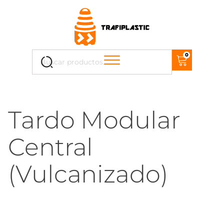
Cuando hay resultados autocompletados, puedes uti
0
Buscar
por:
Tardo Modular
Central
(Vulcanizado)