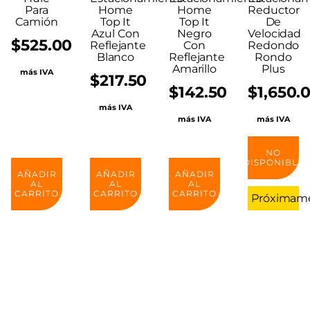
Para
Home
Home
Reductor
Camión
Top It
Top It
De
Azul Con
Negro
Velocidad
$
525.00
Reflejante
Con
Redondo
Blanco
Reflejante
Rondo
Amarillo
Plus
más IVA
$
217.50
$
142.50
$
1,650.
más IVA
más IVA
más IVA
NO
DISPONIBLE
AÑADIR
AÑADIR
AÑADIR
AL
AL
AL
CARRITO
CARRITO
CARRITO
Próximam