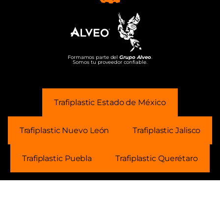
Formamos parte del
Grupo Alveo
.
Somos tu proveedor confiable.
Trafiplastic Estado de México
Trafiplastic Nuevo León
Trafiplastic Jalisco
Trafiplastic Puebla
Trafiplastic Querétaro