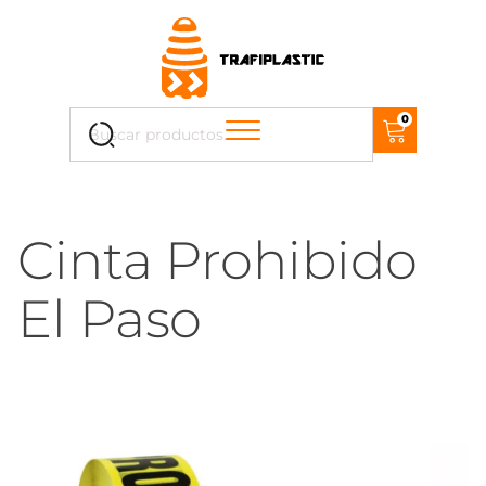
Cuando hay resultados autocompletados, puedes uti
0
Buscar
por:
Cinta Prohibido
El Paso