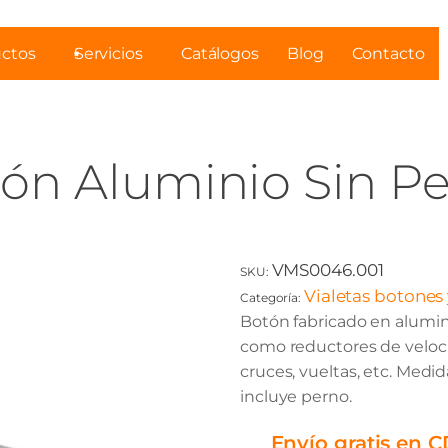
ctos
Servicios
Catálogos
Blog
Contacto
ón Aluminio Sin P
VMS0046.001
SKU:
Vialetas botones
Categoría:
Botón fabricado en alumino
como reductores de veloci
cruces, vueltas, etc. Medid
incluye perno.
Envío gratis en 