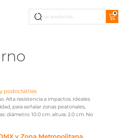
Cuando hay resultados autocompletados, puedes
0
Buscar
por:
erno
 y podoctátiles
. Alta resistencia a impactos. Ideales
dad, para señalar zonas peatonales,
as: diámetro: 10.0 cm. altura: 2.0 cm. No
CDMX y Zona Metropolitana.