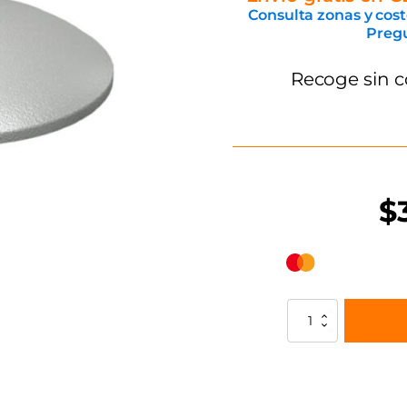
Consulta zonas y cost
Pregu
Recoge sin c
$
Botón
Aluminio
Sin
Perno
cantidad