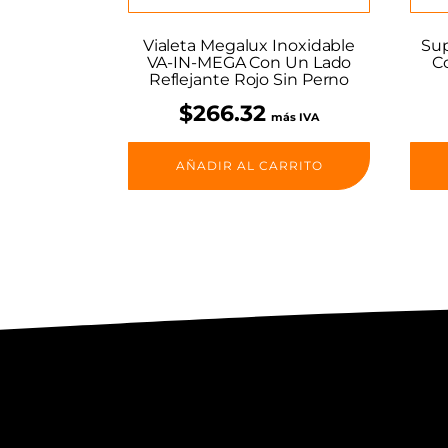
Vialeta Megalux Inoxidable
Sup
VA-IN-MEGA Con Un Lado
C
Reflejante Rojo Sin Perno
$
266.32
más IVA
AÑADIR AL CARRITO