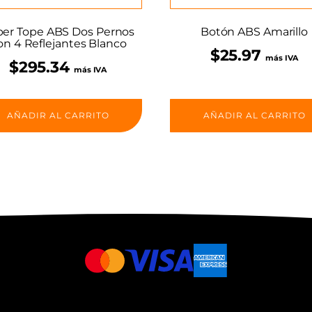
er Tope ABS Dos Pernos
Botón ABS Amarillo
on 4 Reflejantes Blanco
$
25.97
más IVA
$
295.34
más IVA
AÑADIR AL CARRITO
AÑADIR AL CARRITO