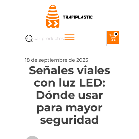
Cuando hay resultados autocompletados, puedes uti
0
Buscar
por:
18 de septiembre de 2025
Señales viales
con luz LED:
Dónde usar
para mayor
seguridad