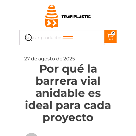
Cuando hay resultados autocompletados, puedes uti
0
Buscar
por:
27 de agosto de 2025
Por qué la
barrera vial
anidable es
ideal para cada
proyecto